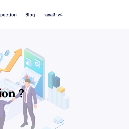
spection
Blog
raxa3-v4
ion ?