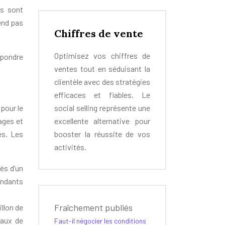
ns sont
end pas
Chiffres de vente
Optimisez vos chiffres de
répondre
ventes tout en séduisant la
clientèle avec des stratégies
efficaces et fiables. Le
pour le
social selling représente une
ages et
excellente alternative pour
es. Les
booster la réussite de vos
activités.
ès d’un
ondants
Fraîchement publiés
llon de
taux de
Faut-il négocier les conditions