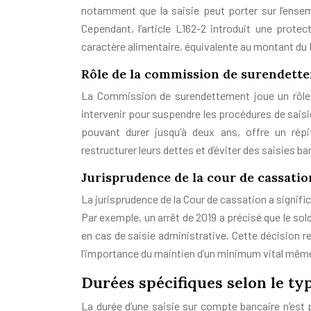
notamment que la saisie peut porter sur l’ens
Cependant, l’article L162-2 introduit une prote
caractère alimentaire, équivalente au montant du 
Rôle de la commission de surendett
La Commission de surendettement joue un rôle c
intervenir pour suspendre les procédures de saisi
pouvant durer jusqu’à deux ans, offre un répi
restructurer leurs dettes et d’éviter des saisies b
Jurisprudence de la cour de cassation
La jurisprudence de la Cour de cassation a signifi
Par exemple, un arrêt de 2019 a précisé que le sol
en cas de saisie administrative. Cette décision r
l’importance du maintien d’un minimum vital même 
Durées spécifiques selon le typ
La durée d’une saisie sur compte bancaire n’es