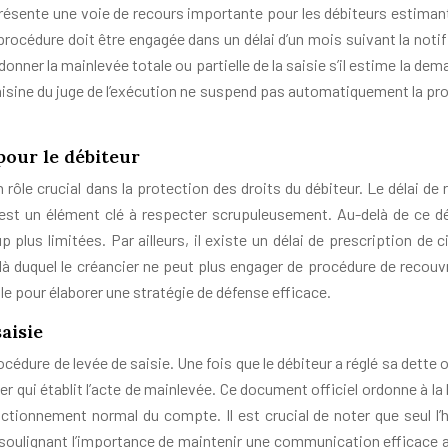
présente une voie de recours importante pour les débiteurs estimant
procédure doit être engagée dans un délai d’un mois suivant la notif
ordonner la mainlevée totale ou partielle de la saisie s’il estime la de
 saisine du juge de l’exécution ne suspend pas automatiquement la pr
pour le débiteur
 rôle crucial dans la protection des droits du débiteur. Le délai de
est un élément clé à respecter scrupuleusement. Au-delà de ce dél
plus limitées. Par ailleurs, il existe un délai de prescription de c
là duquel le créancier ne peut plus engager de procédure de recou
le pour élaborer une stratégie de défense efficace.
saisie
rocédure de levée de saisie. Une fois que le débiteur a réglé sa dette 
sier qui établit l’acte de mainlevée. Ce document officiel ordonne à l
onctionnement normal du compte. Il est crucial de noter que seul l’h
 soulignant l’importance de maintenir une communication efficace 