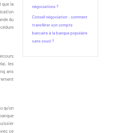
 que la
négociations ?
ication
Conseil négociation : comment
mande du
transférer son compte
océdure
bancaire à la banque populaire
sans souci ?
 recours
ai, les
inq ans
vrement
ou qu’un
a banque
uissier
avec ce