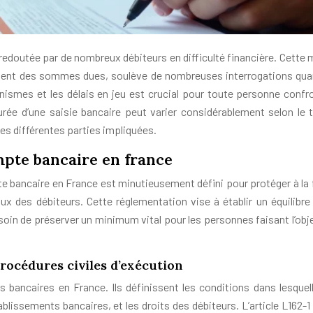
redoutée par de nombreux débiteurs en difficulté financière. Cette 
ment des sommes dues, soulève de nombreuses interrogations qua
ismes et les délais en jeu est crucial pour toute personne confr
urée d’une saisie bancaire peut varier considérablement selon le 
es différentes parties impliquées.
ompte bancaire en france
te bancaire en France est minutieusement défini pour protéger à la f
ux des débiteurs. Cette réglementation vise à établir un équilibre 
esoin de préserver un minimum vital pour les personnes faisant l’obj
procédures civiles d’exécution
es bancaires en France. Ils définissent les conditions dans lesquel
ablissements bancaires, et les droits des débiteurs. L’article L162-1