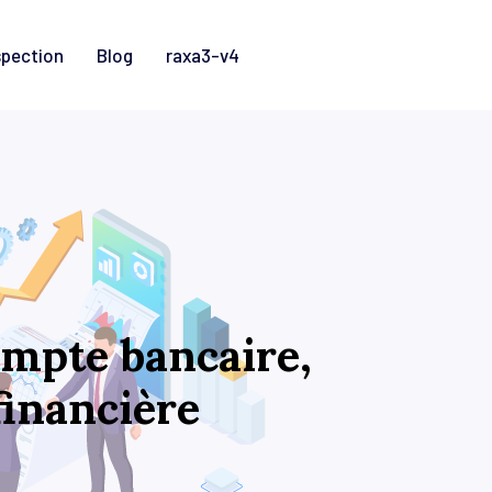
spection
Blog
raxa3-v4
ompte bancaire,
financière