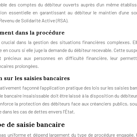
emble des comptes du débiteur ouverts auprès d’un même établis
ction essentielle en garantissant au débiteur le maintien d’une 
Revenu de Solidarité Active (RSA).
ement dans la procédure
rucial dans la gestion des situations financières complexes. El
e en cours si elle juge la demande du débiteur recevable. Cette susp
t précieux aux personnes en difficulté financière, leur permet
ancaires prolongées.
 sur les saisies bancaires
cativement façonné l’application pratique des lois sur les saisies ba
de bancaire insaisissable doit être laissé à la disposition du débit
enforce la protection des débiteurs face aux créanciers publics, sou
dans les cas de dettes envers l’État.
e de saisie bancaire
t pas uniforme et dépend largement du type de procédure engagée.