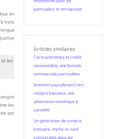
nouveautés pour les
particuliers et entreprises
teur en
’à trois
 longue
justice
Articles similaires
Carte printemps et crédit
 et les
renouvelable, une formule
commerciale particulière
Virement paysafecard vers
compte bancaire, une
 compte
alternative numérique à
érer les
surveiller
vée est
Un générateur de compte
bancaire, mythe ou outil
contestable dans les