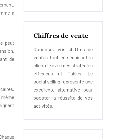
sement.
somme à
Chiffres de vente
le peut
Optimisez vos chiffres de
ension,
ventes tout en séduisant la
tant de
clientèle avec des stratégies
efficaces et fiables. Le
social selling représente une
ncaires.
excellente alternative pour
eur même
booster la réussite de vos
lignant
activités.
 Chaque