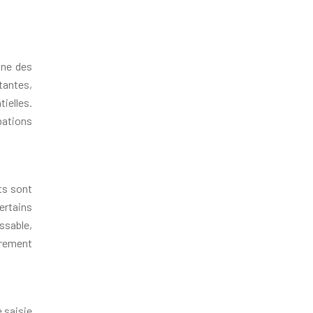
nne des
tantes,
ielles.
bations
ts sont
ertains
ssable,
irement
 saisie