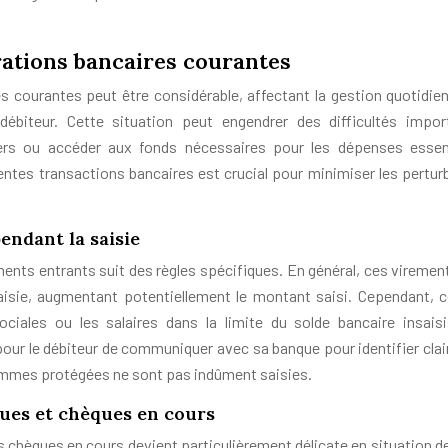
érations bancaires courantes
es courantes peut être considérable, affectant la gestion quotidie
débiteur. Cette situation peut engendrer des difficultés impor
rs ou accéder aux fonds nécessaires pour les dépenses essent
ntes transactions bancaires est crucial pour minimiser les pertur
endant la saisie
ements entrants suit des règles spécifiques. En général, ces viremen
 saisie, augmentant potentiellement le montant saisi. Cependant, c
iales ou les salaires dans la limite du solde bancaire insaisi
pour le débiteur de communiquer avec sa banque pour identifier cla
 sommes protégées ne sont pas indûment saisies.
ues et chèques en cours
chèques en cours devient particulièrement délicate en situation de